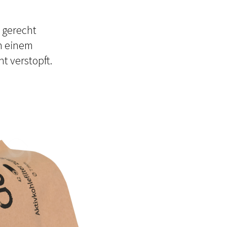
 gerecht
n einem
ht verstopft.