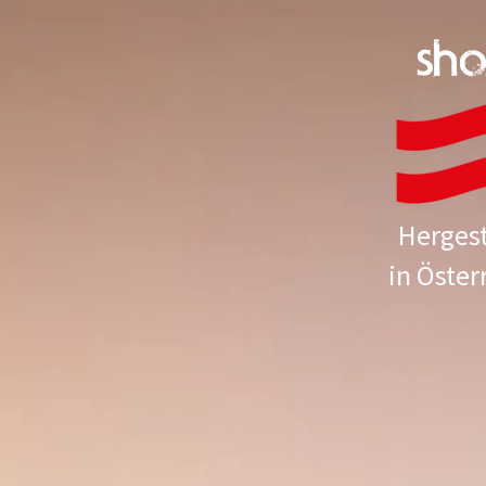
sh
Hergest
in Öster