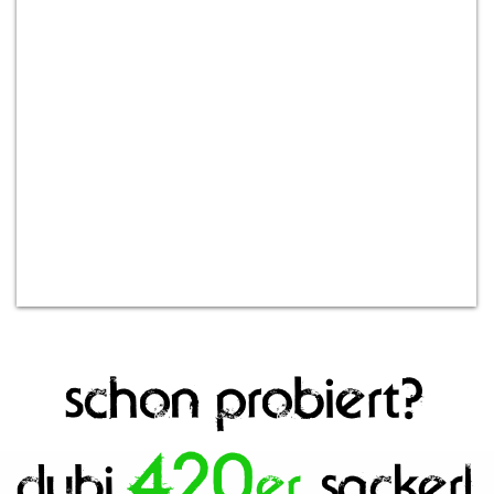
schon probiert?
42
0
dubi
er
sack
erl