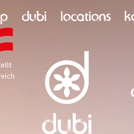
op
dubi
locations
k
ellt
reich